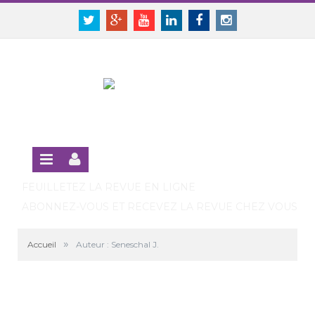
Panneau de gestion des cookies
SE CONNECTER
Twitter
Google+
Youtube
Linkedin
Facebook
Instagram
S'INSCRIRE GRATUITEMENT À LA VERSION EN LIGNE
FEUILLETEZ LA REVUE EN LIGNE
ABONNEZ-VOUS ET RECEVEZ LA REVUE CHEZ VOUS
»
Accueil
Auteur : Seneschal J.