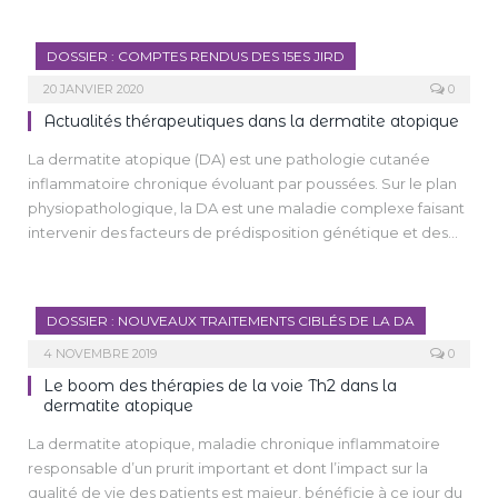
La physiopathologie du vitiligo a attiré l’attention des
chercheurs pendant des années et de nombreuses
DOSSIER : COMPTES RENDUS DES 15ES JIRD
avancées ont été réalisées du point de vue de la clarification
de l’interaction entre les différents facteurs entraînant la
20 JANVIER 2020
0
formation de macules dépigmentées. L’interaction
Actualités thérapeutiques dans la dermatite atopique
complexe entre l’épiderme contenant les mélanocytes et le
La dermatite atopique (DA) est une pathologie cutanée
système immunitaire permet ainsi de mieux caractériser les
inflammatoire chronique évoluant par poussées. Sur le plan
signaux conduisant à la perte des mélanocytes.
physiopathologique, la DA est une maladie complexe faisant
Des avancées récentes ont également permis de mieux
intervenir des facteurs de prédisposition génétique et des
comprendre le rôle complexe joué par un sous-type
facteurs environnementaux ayant pour conséquence une
spécifique de cellules T : les cellules mémoires T résidentes.
rupture de la barrière cutanée, perméable à de nombreux
allergènes, ainsi qu’une réponse exagérée de la réponse
DOSSIER : NOUVEAUX TRAITEMENTS CIBLÉS DE LA DA
immunitaire [1].
4 NOVEMBRE 2019
0
Le boom des thérapies de la voie Th2 dans la
dermatite atopique
La dermatite atopique, maladie chronique inflammatoire
responsable d’un prurit important et dont l’impact sur la
qualité de vie des patients est majeur, bénéficie à ce jour du