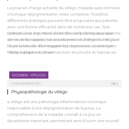
La prise en charge actuelle du vitiligo, maladie auto-immune
chronique dépigmentante, reste complexe. Toutefois,
différentes stratégies peuvent être proposées aux patients,
avec une bonne efficacité dans de nombreux cas. Tout
d’abord, il est important d’identifier les patients en phase
La mise sur le marché récente du ruxolitinib topique apporte
active de la maladie, car le traitement doit être initié le plus
de nouvelles approches pour la prise en charge du vitiligo et
tôt possible afin d’en stopper la progression. La stratégie
ouvre la voie au développement de nouveaux traitements
thérapeutique est désormais bien structurée et repose sur
ciblés, topiques ou oraux.
une combinaison de photothérapie (naturelle ou en cabine)
et d’agents immunomodulateurs topiques.
DOSSIER : VITILIGO
11 NOVEMBRE 2021
0
Physiopathologie du vitiligo
e vitiligo est une pathologie inflammatoire chronique
responsable d’une dépigmentation de la peau. La
compréhension de la maladie connaît à ce jour un
dynamisme important, permettant ainsi d’ouvrir une nouvelle
ère dans le développement thérapeutique.