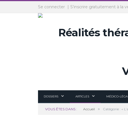
Panneau de gestion des cookies
Se connecter
S'inscrire gratuitement à la v
DOSSIERS
ARTICLES
MÉDICO-LÉGA
»
VOUS ÊTES DANS :
Accueil
Catégorie : « L