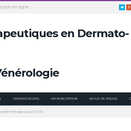
ersion en ligne
Twitt
L
DERMATOSCOPIE
MICRONUTRITION
REVUE DE PRESSE
’année thérapeutique 2015 »