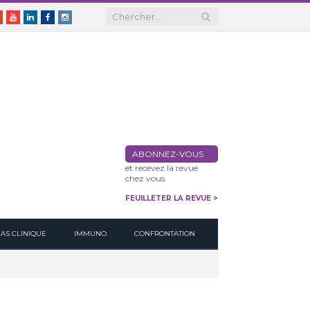
er
Google+
Youtube
Linkedin
Facebook
Instagram
ABONNEZ-VOUS
et recevez la revue
chez vous
FEUILLETER LA REVUE >
CAS CLINIQUE
IMMUNO
CONFRONTATION