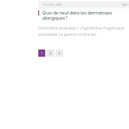
3 AVRIL 2016
0
Quoi de neuf dans les dermatoses
allergiques ?
Dermatite atopique 1. L’hypothèse hygiénique
actualisée La guerre contre les…
Suivant
1
2