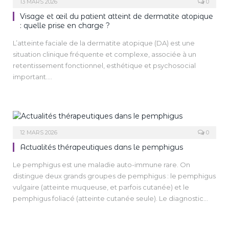
13 MARS 2026
0
Visage et œil du patient atteint de dermatite atopique
: quelle prise en charge ?
L’atteinte faciale de la dermatite atopique (DA) est une
situation clinique fréquente et complexe, associée à un
retentissement fonctionnel, esthétique et psychosocial
important.
La multiplicité des mécanismes physiopathologiques
impliqués (altération de la barrière cutanée, dysrégulation
immunitaire, sensibilisations allergiques, facteurs iatrogènes)
rend le diagnostic plus délicat et la prise en charge plus
difficile malgré l’émergence de thérapies ciblées.
12 MARS 2026
0
Actualités thérapeutiques dans le pemphigus
Le pemphigus est une maladie auto-immune rare. On
distingue deux grands groupes de pemphigus : le pemphigus
vulgaire (atteinte muqueuse, et parfois cutanée) et le
pemphigus foliacé (atteinte cutanée seule). Le diagnostic
repose sur des arguments clinico-immunologiques. Le
rituximab a révolutionné sa prise en charge.