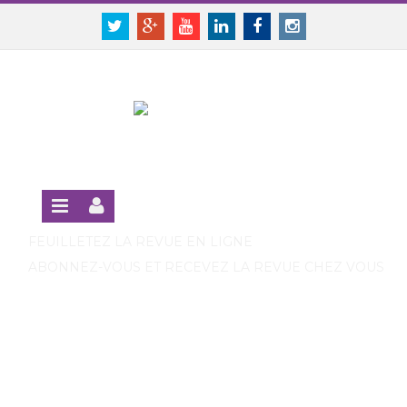
Panneau de gestion des cookies
SE CONNECTER
Twitter
Google+
Youtube
Linkedin
Facebook
Instagram
S'INSCRIRE GRATUITEMENT À LA VERSION EN LIGNE
FEUILLETEZ LA REVUE EN LIGNE
ABONNEZ-VOUS ET RECEVEZ LA REVUE CHEZ VOUS