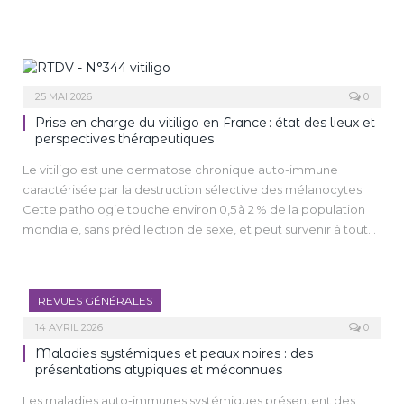
25 MAI 2026
0
Prise en charge du vitiligo en France : état des lieux et
perspectives thérapeutiques
Le vitiligo est une dermatose chronique auto-immune
caractérisée par la destruction sélective des mélanocytes.
Cette pathologie touche environ 0,5 à 2 % de la population
mondiale, sans prédilection de sexe, et peut survenir à tout
âge avec un pic d’incidence entre 20 et 30 ans. Au-delà de
l’incidence esthétique pour les patients, le vitiligo représente
un enjeu de santé publique en raison de son impact
REVUES GÉNÉRALES
psychosocial majeur et de sa prise en charge thérapeutique
complexe [1].
14 AVRIL 2026
0
La compréhension récente des mécanismes
Maladies systémiques et peaux noires : des
physiopathologiques du vitiligo, notamment l’implication de
présentations atypiques et méconnues
la voie JAK-STAT, a ouvert de nouvelles perspectives
Les maladies auto-immunes systémiques présentent des