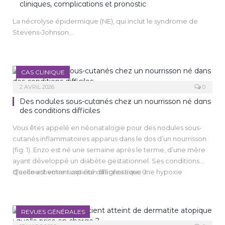
hypertrophiques. La prise en charge reste difficile et repose
cliniques, complications et pronostic
présentations atypiques sur peau noire, de réduire les
sur des stratégies multimodales associant injections
inégalités d’accès aux soins et de promouvoir des études
La nécrolyse épidermique (NE), qui inclut le syndrome de
intralésionnelles, techniques physiques, chirurgie et
dédiées.
Stevens-Johnson…
traitements adjuvants. Les thérapies ciblées émergentes
pourraient améliorer la prise en charge future.
CAS CLINIQUE
2 AVRIL 2026
0
Des nodules sous-cutanés chez un nourrisson né dans
des conditions difficiles
Vous êtes appelé en néonatalogie pour des nodules sous-
cutanés inflammatoires apparus dans le dos d’un nourrisson
(fig. 1). Enzo est né une semaine après le terme, d’une mère
ayant développé un diabète gestationnel. Ses conditions
d’accouchement ont été difficiles avec une hypoxie
Quelle est votre suspicion diagnostique ?
constatée à la délivrance et il est surveillé en milieu de
réanimation néonatale.
REVUES GÉNÉRALES