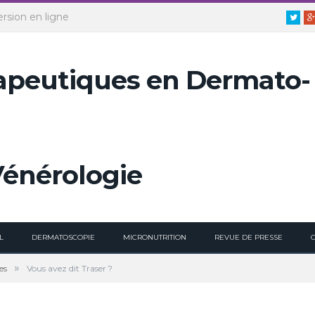
ersion en ligne
Twitt
L
DERMATOSCOPIE
MICRONUTRITION
REVUE DE PRESSE
»
es
Vous avez dit Traser ?