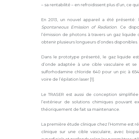
– sa rentabilité – en refroidissent plus d’un, ce 
En 2013, un nouvel appareil a été présenté 
Spontaneous Emission of Radiation
. Ce disp
l’émission de photons à travers un gaz liquide
obtenir plusieurs longueurs d’ondes disponibles.
Dans le prototype présenté, le gaz liquide 
d’onde adaptée à une cible vasculaire et se r
sulforhodamine chloride 640 pour un pic à 654
voire de l’épilation laser [1].
Le TRASER est aussi de conception simplifiée
l’extérieur de solutions chimiques pouvant e
théoriquement de fait sa maintenance.
La première étude clinique chez l’Homme est réal
clinique sur une cible vasculaire, avec biop
superficiels et profonds selon les paramètres utilis