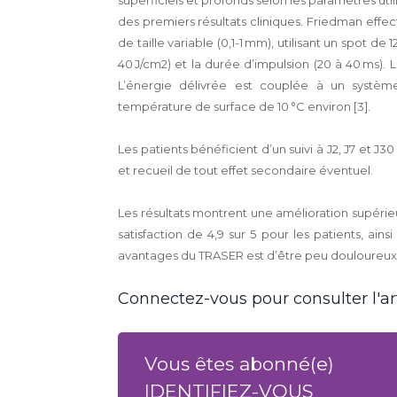
des premiers résultats cliniques. Friedman effec
de taille variable (0,1-1 mm), utilisant un spot de 
40 J/cm2) et la durée d’impulsion (20 à 40 ms). L
L’énergie délivrée est couplée à un systèm
température de surface de 10 °C environ [3].
Les patients bénéficient d’un suivi à J2, J7 et J
et recueil de tout effet secondaire éventuel.
Les résultats montrent une amélioration supérieu
satisfaction de 4,9 sur 5 pour les patients, ain
avantages du TRASER est d’être peu douloureux,
Connectez-vous pour consulter l'art
Vous êtes abonné(e)
IDENTIFIEZ-VOUS