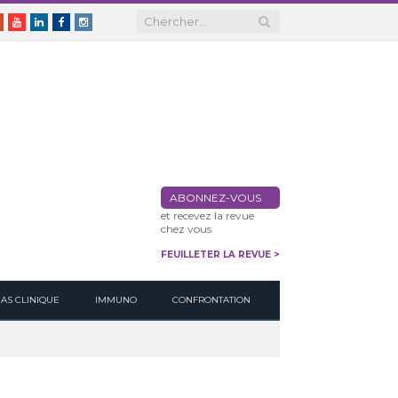
er
Google+
Youtube
Linkedin
Facebook
Instagram
ABONNEZ-VOUS
et recevez la revue
chez vous
FEUILLETER LA REVUE >
CAS CLINIQUE
IMMUNO
CONFRONTATION