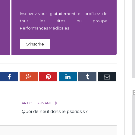
Inscrivez-vous gratuitement et profitez de
tous les sites du groupe
Performances Médicales
S'inscrire
tter
Facebook
Google+
Pinterest
LinkedIn
Tumblr
E-
mail
T
ARTICLE SUIVANT
s
Quoi de neuf dans le psoriasis ?