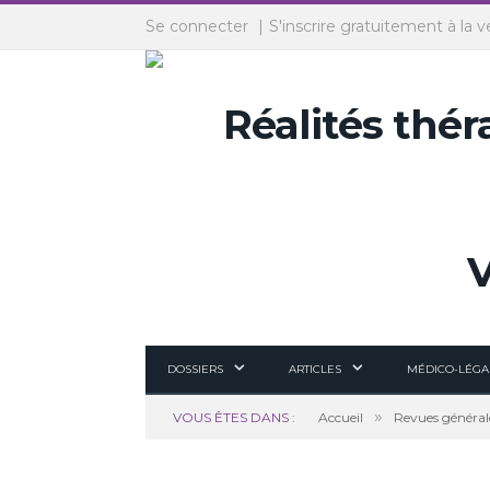
Panneau de gestion des cookies
Se connecter
S'inscrire gratuitement à la v
DOSSIERS
ARTICLES
MÉDICO-LÉGA
»
VOUS ÊTES DANS :
Accueil
Revues général