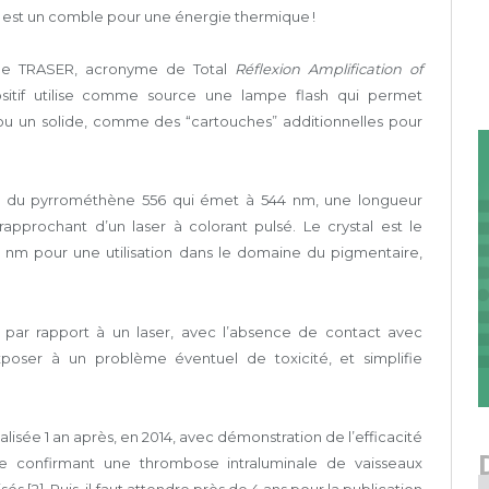
qui est un comble pour une énergie thermique !
: le TRASER, acronyme de Total
Réflexion Amplification of
ositif utilise comme source une lampe flash qui permet
 ou un solide, comme des “cartouches” additionnelles pour
est du pyrrométhène 556 qui émet à 544 nm, une longueur
approchant d’un laser à colorant pulsé. Le crystal est le
 nm pour une utilisation dans le domaine du pigmentaire,
 par rapport à un laser, avec l’absence de contact avec
xposer à un problème éventuel de toxicité, et simplifie
isée 1 an après, en 2014, avec démonstration de l’efficacité
sie confirmant une thrombose intraluminale de vaisseaux
és [2]. Puis, il faut attendre près de 4 ans pour la publication