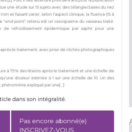
tue une étude sur 13 sujets avec des télangiectasies du nez
12 mm et faisant varier, selon l’aspect clinique, la fluence (15 à
e “
end-point
” retenu est un vasospasme du vaisseau traité.
e de refroidissement épidermique par saphir pour une
30 après le traitement, avec prise de clichés photographiques
re à 75 % des lésions après le traitement et une échelle de
si qu’une douleur estimée à 1 sur une échelle de 10. Un des
 phénomène expliqué par une[...]
icle dans son intégralité.
Pas encore abonné(e)
INSCRIVEZ-VOUS