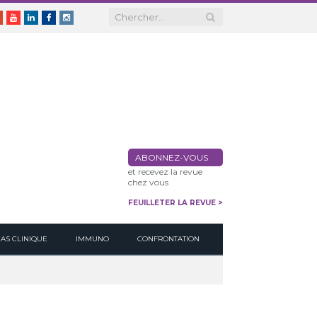
er
Google+
Youtube
Linkedin
Facebook
Instagram
ABONNEZ-VOUS
et recevez la revue
chez vous
FEUILLETER LA REVUE >
CAS CLINIQUE
IMMUNO
CONFRONTATION