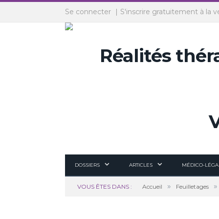
Panneau de gestion des cookies
Se connecter
S'inscrire gratuitement à la v
DOSSIERS
ARTICLES
MÉDICO-LÉGA
»
»
VOUS ÊTES DANS :
Accueil
Feuilletages