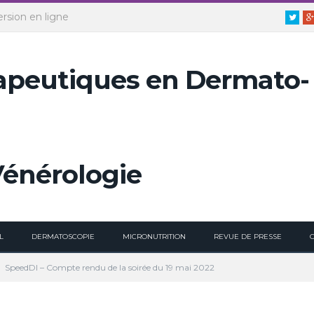
ersion en ligne
Twitt
L
DERMATOSCOPIE
MICRONUTRITION
REVUE DE PRESSE
SpeedDI – Compte rendu de la soirée du 19 mai 2022