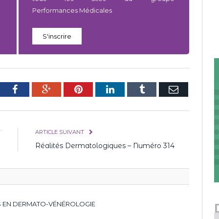
Performances Médicales
S'inscrire
tter
Facebook
Google+
Pinterest
LinkedIn
Tumblr
E-
mail
T
ARTICLE SUIVANT
3
Réalités Dermatologiques – Numéro 314
S EN DERMATO-VÉNÉROLOGIE