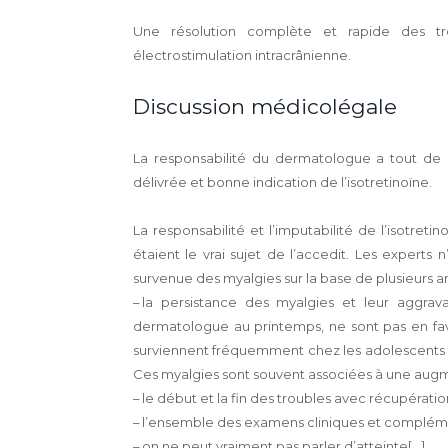
Une résolution complète et rapide des tr
électrostimulation intra­crânienne.
Discussion médicolégale
La responsabilité du dermatologue a tout de s
délivrée et bonne indication de l’isotretinoïne.
La responsabilité et l’imputabilité de l’isotret
étaient le vrai sujet de l’accedit. Les experts 
survenue des myalgies sur la base de plusieurs a
– la persistance des myalgies et leur aggrav
dermatologue au printemps, ne sont pas en fav
surviennent fréquemment chez les adolescents tra
Ces myalgies sont souvent associées à une augme
– le début et la fin des troubles avec récupératio
– l’ensemble des examens cliniques et compléme
– on ne peut vraiment pas parler d’atteinte[...]