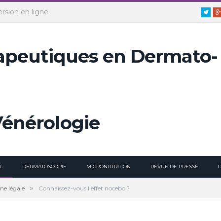
ersion en ligne
Twitt
L
DERMATOSCOPIE
MICRONUTRITION
REVUE DE PRESSE
»
ne légale
Connaissez-vous l’effet nocebo ?