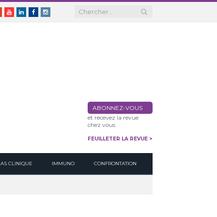
er
Google+
Youtube
Linkedin
Facebook
Instagram
ABONNEZ-VOUS
et recevez la revue
chez vous
FEUILLETER LA REVUE >
CAS CLINIQUE
IMMUNO
CONFRONTATION