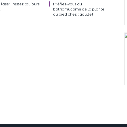
 laser : restez toujours
Méfiez-vous du
!
botriomycome de la plante
du pied chez l’adulte !
ndeau des cookies