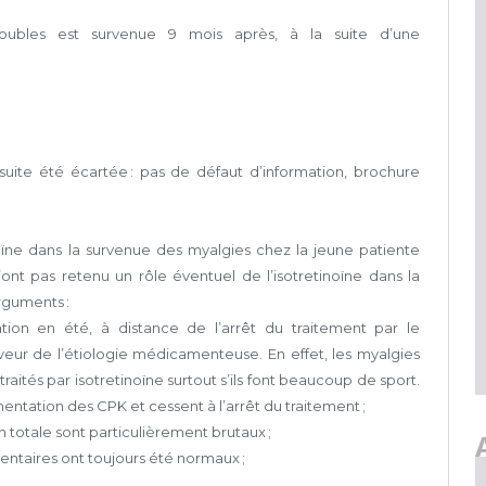
oubles est survenue 9 mois après, à la suite d’une
uite été écartée : pas de défaut d’information, brochure
inoïne dans la survenue des myalgies chez la jeune patiente
n’ont pas retenu un rôle éventuel de l’isotretinoïne dans la
rguments :
ation en été, à distance de l’arrêt du traitement par le
eur de l’étiologie médicamenteuse. En effet, les myalgies
ités par isotretinoïne surtout s’ils font beaucoup de sport.
ntation des CPK et cessent à l’arrêt du traitement ;
n totale sont particulièrement brutaux ;
ntaires ont toujours été normaux ;