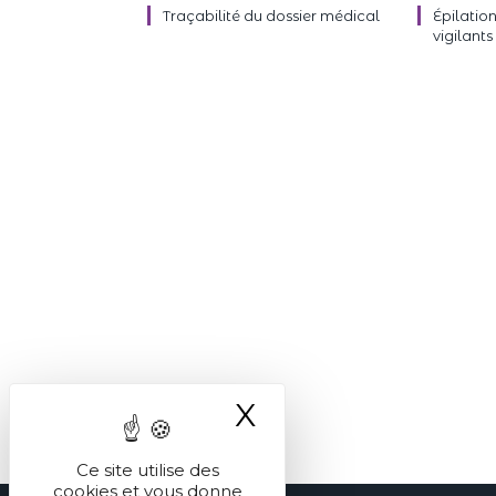
Traçabilité du dossier médical
Épilation
vigilants 
X
Masquer le ba
Ce site utilise des
cookies et vous donne