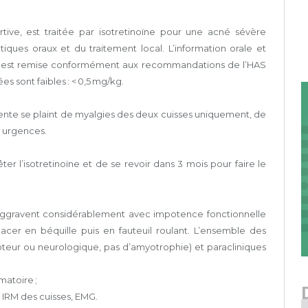
ive, est traitée par isotretinoïne pour une acné sévère
tiques oraux et du traitement local. L’information orale et
ion est remise conformément aux recommandations de l’HAS
s sont faibles : < 0,5 mg/kg.
tiente se plaint de myalgies des deux cuisses uniquement, de
x urgences.
l’isotretinoïne et de se revoir dans 3 mois pour faire le
 s’aggravent considérablement avec impotence fonctionnelle
acer en béquille puis en fauteuil roulant. L’ensemble des
teur ou neurologique, pas d’amyotrophie) et paracliniques
matoire ;
, IRM des cuisses, EMG.