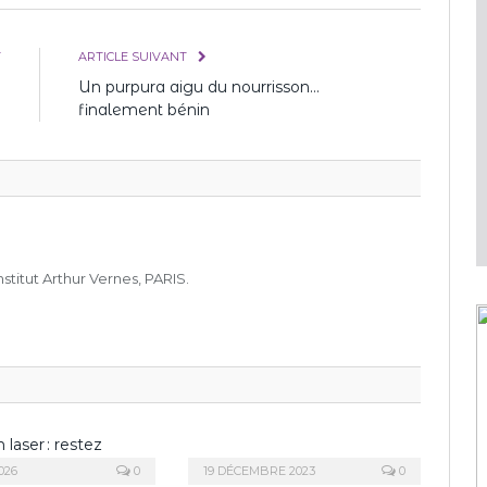
T
ARTICLE SUIVANT
e
Un purpura aigu du nourrisson…
?
finalement bénin
stitut Arthur Vernes, PARIS.
026
0
19 DÉCEMBRE 2023
0