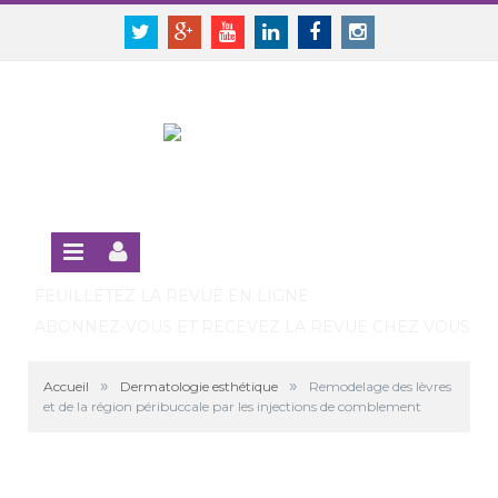
Panneau de gestion des cookies
SE CONNECTER
Twitter
Google+
Youtube
Linkedin
Facebook
Instagram
S'INSCRIRE GRATUITEMENT À LA VERSION EN LIGNE
FEUILLETEZ LA REVUE EN LIGNE
ABONNEZ-VOUS ET RECEVEZ LA REVUE CHEZ VOUS
»
»
Accueil
Dermatologie esthétique
Remodelage des lèvres
et de la région péribuccale par les injections de comblement