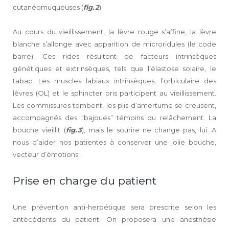
cutanéomuqueuses (
fig. 2
).
Au cours du vieillissement, la lèvre rouge s’affine, la lèvre
blanche s’allonge avec apparition de microridules (le code
barre). Ces rides résultent de facteurs intrinsèques
génétiques et extrinsèques, tels que l’élastose solaire, le
tabac. Les muscles labiaux intrinsèques, l’orbiculaire des
lèvres (OL) et le sphincter oris participent au vieillissement.
Les commissures tombent, les plis d’amertume se creusent,
accompagnés des “bajoues” témoins du relâchement. La
bouche vieillit (
fig. 3
), mais le sourire ne change pas, lui. A
nous d’aider nos patientes à conserver une jolie bouche,
vecteur d’émotions.
Prise en charge du patient
Une prévention anti-herpétique sera prescrite selon les
antécédents du patient. On proposera une anesthésie