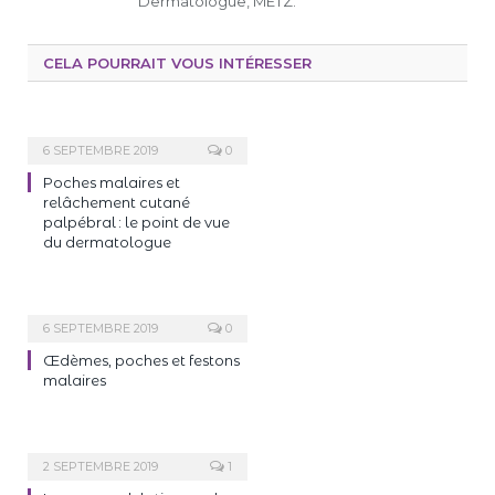
Dermatologue, METZ.
CELA POURRAIT VOUS INTÉRESSER
6 SEPTEMBRE 2019
0
Poches malaires et
relâchement cutané
palpébral : le point de vue
du dermatologue
6 SEPTEMBRE 2019
0
Œdèmes, poches et festons
malaires
2 SEPTEMBRE 2019
1