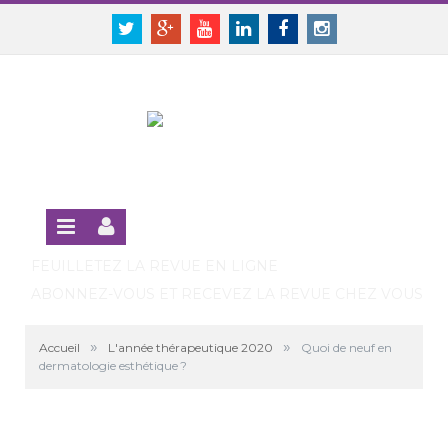
Panneau de gestion des cookies
SE CONNECTER
Twitter
Google+
Youtube
Linkedin
Facebook
Instagram
S'INSCRIRE GRATUITEMENT À LA VERSION EN LIGNE
FEUILLETEZ LA REVUE EN LIGNE
ABONNEZ-VOUS ET RECEVEZ LA REVUE CHEZ VOUS
»
»
Accueil
L'année thérapeutique 2020
Quoi de neuf en
dermatologie esthétique ?