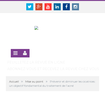
Panneau de gestion des cookies
SE CONNECTER
Twitter
Google+
Youtube
Linkedin
Facebook
Instagram
S'INSCRIRE GRATUITEMENT À LA VERSION EN LIGNE
FEUILLETEZ LA REVUE EN LIGNE
ABONNEZ-VOUS ET RECEVEZ LA REVUE CHEZ VOUS
»
»
Accueil
Mise au point
Prévenir et diminuer les cicatrices :
un objectif fondamental du traitement de l’acné