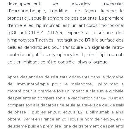
développement de nouvelles molécules
d’immunothérapie, modifiant de façon franche le
pronostic jusque-là sombre de ces patients. La première
d’entre elles, l’ipilimumab est un anticorps monoclonal
IgG1 anti-CTLA-4. CTLA-4, exprimé à la surface des
lymphocytes T activés, interagit avec B7 à la surface des
cellules dendritiques pour transduire un signal de rétro-
contrôle négatif aux lymphocytes T ; ainsi, l’ipilimumab
agit en inhibant ce rétro-contrôle -physio-logique.
Après des années de résultats décevants dans le domaine
de l’immunothérapie pour le mélanome, l’ipilimumab a
montré pour la première fois un impact sur la survie globale
des patients en comparaison à la vaccination par GP100 et en
comparaison à la dacarbazine seule au travers de deux essais
de phase III publiés en 2010 et 2011 [1, 2]. L’ipilimumab a ainsi
obtenu l’AMM en France en 2011 sous le nom de Yervoy, en -
deuxième puis en première ligne de traitement des patients