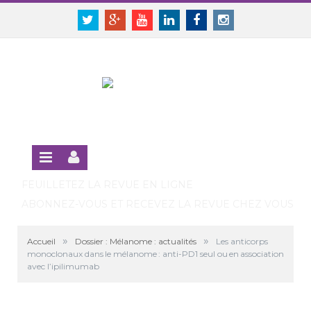
Panneau de gestion des cookies
SE CONNECTER
Twitter
Google+
Youtube
Linkedin
Facebook
Instagram
S'INSCRIRE GRATUITEMENT À LA VERSION EN LIGNE
FEUILLETEZ LA REVUE EN LIGNE
ABONNEZ-VOUS ET RECEVEZ LA REVUE CHEZ VOUS
»
»
Accueil
Dossier : Mélanome : actualités
Les anticorps
monoclonaux dans le mélanome : anti-PD1 seul ou en association
avec l’ipilimumab