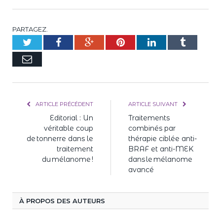
PARTAGEZ.
Twitter
Facebook
Google+
Pinterest
LinkedIn
Tumblr
E-
mail
ARTICLE PRÉCÉDENT
ARTICLE SUIVANT
Editorial : Un
Traitements
véritable coup
combinés par
de tonnerre dans le
thérapie ciblée anti-
traitement
BRAF et anti-MEK
du mélanome !
dans le mélanome
avancé
À PROPOS DES AUTEURS