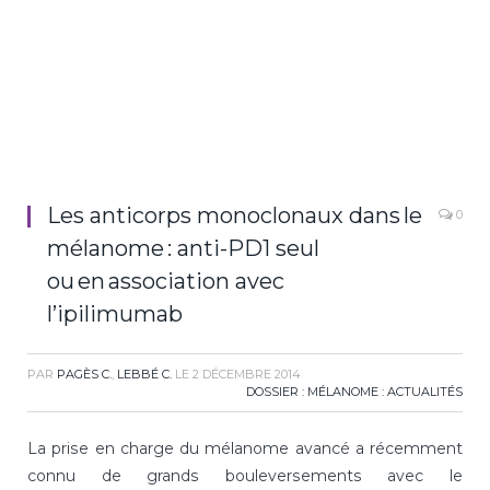
Les anticorps monoclonaux dans le
0
mélanome : anti-PD1 seul
ou en association avec
l’ipilimumab
PAR
PAGÈS C.
,
LEBBÉ C.
LE
2 DÉCEMBRE 2014
DOSSIER : MÉLANOME : ACTUALITÉS
La prise en charge du mélanome avancé a récemment
connu de grands bouleversements avec le