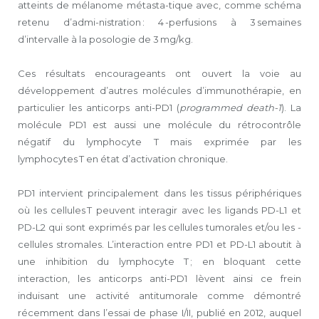
atteints de mélanome métasta-tique avec, comme schéma
retenu d’admi-nistration : 4 -perfusions à 3 semaines
d’intervalle à la posologie de 3 mg/kg.
Ces résultats encourageants ont ouvert la voie au
développement d’autres molécules d’immunothérapie, en
particulier les anticorps anti-PD1 (
programmed death-1
). La
molécule PD1 est aussi une molécule du rétrocontrôle
négatif du lymphocyte T mais exprimée par les
lymphocytes T en état d’activation chronique.
PD1 intervient principalement dans les tissus périphériques
où les cellules T peuvent interagir avec les ligands PD-L1 et
PD-L2 qui sont exprimés par les cellules tumorales et/ou les -
cellules stromales. L’interaction entre PD1 et PD-L1 aboutit à
une inhibition du lymphocyte T ; en bloquant cette
interaction, les anticorps anti-PD1 lèvent ainsi ce frein
induisant une activité antitumorale comme démontré
récemment dans l’essai de phase I/‌II, publié en 2012, auquel