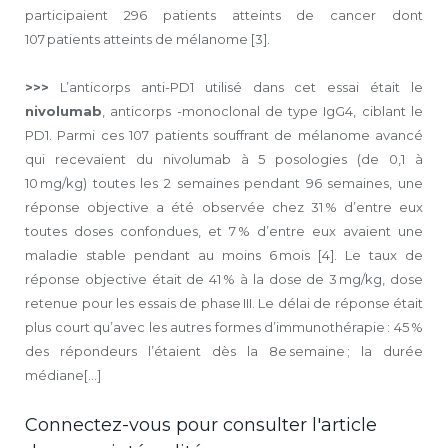
participaient 296 patients atteints de cancer dont
107 patients atteints de mélanome [3].
>>>
L’anticorps anti-PD1 utilisé dans cet essai était le
nivolumab
, anticorps -monoclonal de type IgG4, ciblant le
PD1. Parmi ces 107 patients souffrant de mélanome avancé
qui recevaient du nivolumab à 5 posologies (de 0,1 à
10 mg/kg) toutes les 2 semaines pendant 96 semaines, une
réponse objective a été observée chez 31 % d’entre eux
toutes doses confondues, et 7 % d’entre eux avaient une
maladie stable pendant au moins 6 mois [4]. Le taux de
réponse objective était de 41 % à la dose de 3 mg/kg, dose
retenue pour les essais de phase III. Le délai de réponse était
plus court qu’avec les autres formes d’immunothérapie : 45 %
des répondeurs l’étaient dès la 8e semaine ; la durée
médiane[...]
Connectez-vous pour consulter l'article