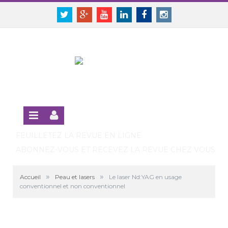
Panneau de gestion des cookies
SE CONNECTER
Twitter
Google+
Youtube
Linkedin
Facebook
Instagram
S'INSCRIRE GRATUITEMENT À LA VERSION EN LIGNE
FEUILLETEZ LA REVUE EN LIGNE
ABONNEZ-VOUS ET RECEVEZ LA REVUE CHEZ VOUS
»
»
Accueil
Peau et lasers
Le laser Nd:YAG en usage
conventionnel et non conventionnel