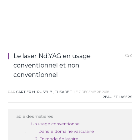
Le laser Nd:YAG en usage
0
conventionnel et non
conventionnel
PAR
CARTIER H.
,
PUSEL B.
,
FUSADE T.
LE
7 DÉCEMBRE 2018
PEAU ET LASERS
Table des matières
Un usage conventionnel
1. Dans le domaine vasculaire
2. En mode épilatoire