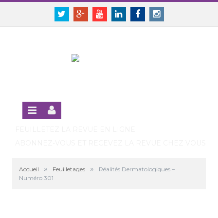
Panneau de gestion des cookies
SE CONNECTER
Twitter
Google+
Youtube
Linkedin
Facebook
Instagram
S'INSCRIRE GRATUITEMENT À LA VERSION EN LIGNE
FEUILLETEZ LA REVUE EN LIGNE
ABONNEZ-VOUS ET RECEVEZ LA REVUE CHEZ VOUS
»
»
Accueil
Feuilletages
Réalités Dermatologiques –
Numéro 301