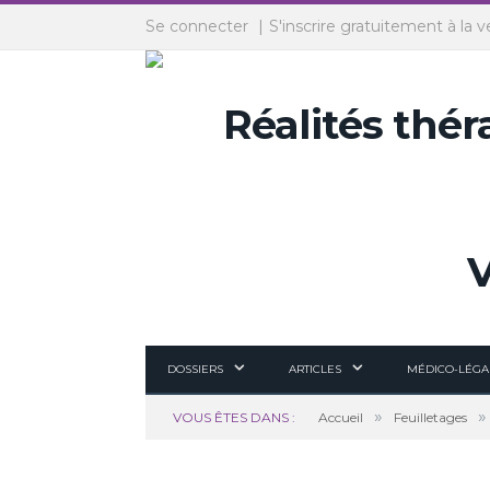
Panneau de gestion des cookies
Se connecter
S'inscrire gratuitement à la v
DOSSIERS
ARTICLES
MÉDICO-LÉGA
»
»
VOUS ÊTES DANS :
Accueil
Feuilletages