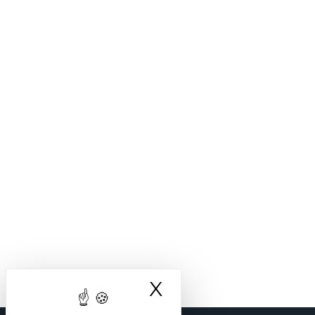
X
Masquer le ba