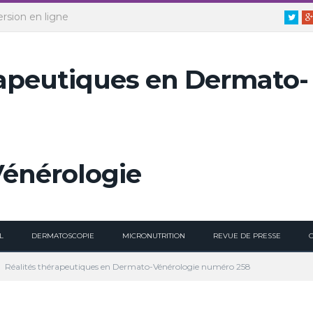
ersion en ligne
Twitt
L
DERMATOSCOPIE
MICRONUTRITION
REVUE DE PRESSE
Réalités thérapeutiques en Dermato-Vénérologie numéro 258