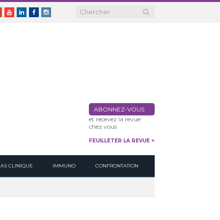
er
Google+
Youtube
Linkedin
Facebook
Instagram
ABONNEZ-VOUS
et recevez la revue
chez vous
FEUILLETER LA REVUE >
CAS CLINIQUE
IMMUNO
CONFRONTATION