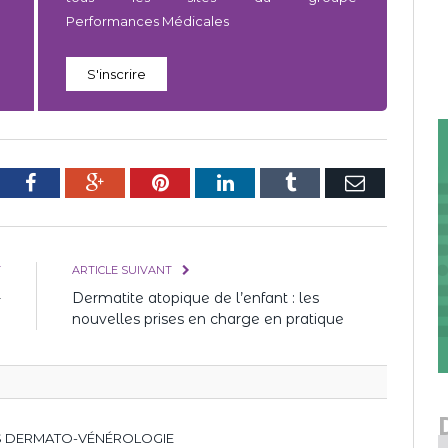
Performances Médicales
S'inscrire
tter
Facebook
Google+
Pinterest
LinkedIn
Tumblr
E-
mail
T
ARTICLE SUIVANT
-
Dermatite atopique de l’enfant : les
7
nouvelles prises en charge en pratique
ES DERMATO-VÉNÉROLOGIE