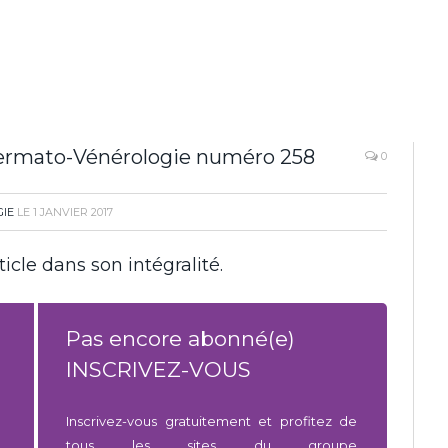
Dermato-Vénérologie numéro 258
0
IE
LE
1 JANVIER 2017
icle dans son intégralité.
Pas encore abonné(e)
INSCRIVEZ-VOUS
Inscrivez-vous gratuitement et profitez de
tous les sites du groupe