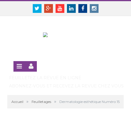
Panneau de gestion des cookies
SE CONNECTER
Twitter
Google+
Youtube
Linkedin
Facebook
Instagram
S'INSCRIRE GRATUITEMENT À LA VERSION EN LIGNE
FEUILLETEZ LA REVUE EN LIGNE
ABONNEZ-VOUS ET RECEVEZ LA REVUE CHEZ VOUS
»
»
Accueil
Feuilletages
Dermatologie esthétique Numéro 15