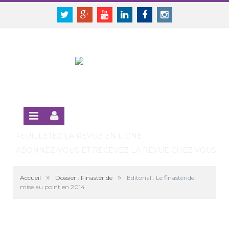
Panneau de gestion des cookies
SE CONNECTER
Twitter
Google+
Youtube
Linkedin
Facebook
Instagram
S'INSCRIRE GRATUITEMENT À LA VERSION EN LIGNE
FEUILLETEZ LA REVUE EN LIGNE
ABONNEZ-VOUS ET RECEVEZ LA REVUE CHEZ VOUS
»
»
Accueil
Dossier : Finastéride
Editorial : Le finastéride :
mise au point en 2014