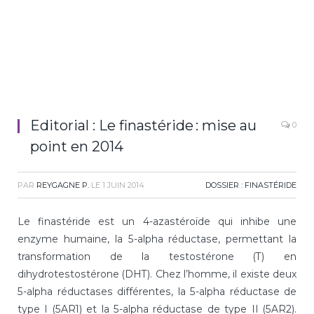
Editorial : Le finastéride : mise au
0
point en 2014
PAR
REYGAGNE P.
LE
1 JUIN 2014
DOSSIER : FINASTÉRIDE
Le finastéride est un 4-azastéroïde qui inhibe une
enzyme humaine, la 5-alpha réductase, permettant la
transformation de la testostérone (T) en
dihydrotestostérone (DHT). Chez l’homme, il existe deux
5-alpha réductases différentes, la 5-alpha réductase de
type I (5AR1) et la 5-alpha réductase de type II (5AR2).