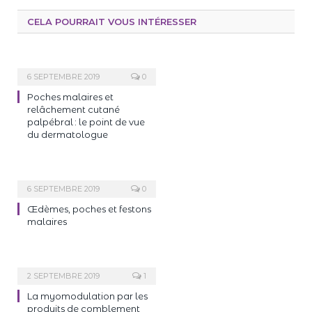
CELA POURRAIT VOUS INTÉRESSER
6 SEPTEMBRE 2019
0
Poches malaires et
relâchement cutané
palpébral : le point de vue
du dermatologue
6 SEPTEMBRE 2019
0
Œdèmes, poches et festons
malaires
2 SEPTEMBRE 2019
1
La myomodulation par les
produits de comblement