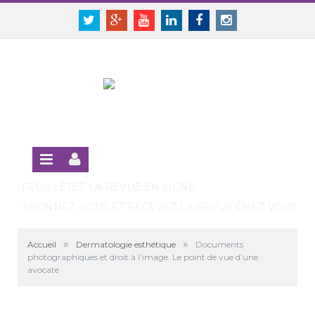
Panneau de gestion des cookies
SE CONNECTER
Twitter
Google+
Youtube
Linkedin
Facebook
Instagram
S'INSCRIRE GRATUITEMENT À LA VERSION EN LIGNE
FEUILLETEZ LA REVUE EN LIGNE
ABONNEZ-VOUS ET RECEVEZ LA REVUE CHEZ VOUS
»
»
Accueil
Dermatologie esthétique
Documents
photographiques et droit à l’image. Le point de vue d’une
avocate