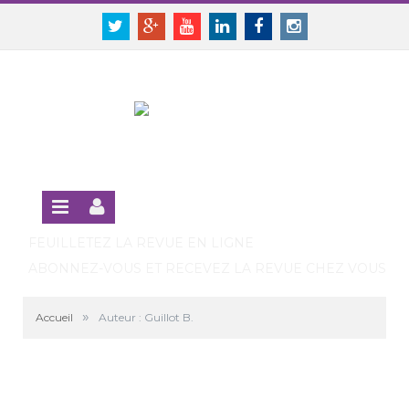
Panneau de gestion des cookies
SE CONNECTER
Twitter
Google+
Youtube
Linkedin
Facebook
Instagram
S'INSCRIRE GRATUITEMENT À LA VERSION EN LIGNE
FEUILLETEZ LA REVUE EN LIGNE
ABONNEZ-VOUS ET RECEVEZ LA REVUE CHEZ VOUS
»
Accueil
Auteur : Guillot B.