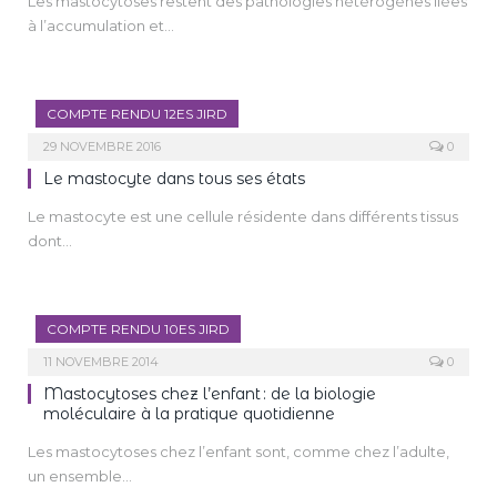
Les mastocytoses restent des pathologies hétérogènes liées
à l’accumulation et…
COMPTE RENDU 12ES JIRD
29 NOVEMBRE 2016
0
Le mastocyte dans tous ses états
Le mastocyte est une cellule résidente dans différents tissus
dont…
COMPTE RENDU 10ES JIRD
11 NOVEMBRE 2014
0
Mastocytoses chez l’enfant : de la biologie
moléculaire à la pratique quotidienne
Les mastocytoses chez l’enfant sont, comme chez l’adulte,
un ensemble…