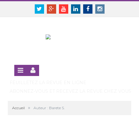
Panneau de gestion des cookies
SE CONNECTER
Twitter
Google+
Youtube
Linkedin
Facebook
Instagram
S'INSCRIRE GRATUITEMENT À LA VERSION EN LIGNE
FEUILLETEZ LA REVUE EN LIGNE
ABONNEZ-VOUS ET RECEVEZ LA REVUE CHEZ VOUS
»
Accueil
Auteur : Barete S.